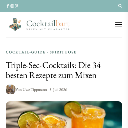
Triple-
Triple-
COCKTAIL-GUIDE · SPIRITUOSE
Sec-
Triple-Sec-Cocktails: Die 34
Sec-
Cocktails:
besten Rezepte zum Mixen
Cocktails:
Die
Die
Von Uwe Tippmann · 5. Juli 2026
34
34
besten
besten
Rezepte
Rezepte