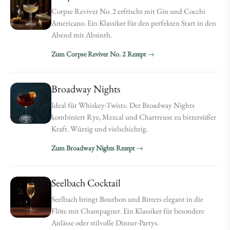
Corpse Reviver No. 2 erfrischt mit Gin und Cocchi
Americano. Ein Klassiker für den perfekten Start in den
Abend mit Absinth.
Zum Corpse Reviver No. 2 Rezept
Broadway Nights
Ideal für Whiskey-Twists: Der Broadway Nights
kombiniert Rye, Mezcal und Chartreuse zu bittersüßer
Kraft. Würzig und vielschichtig.
Zum Broadway Nights Rezept
Seelbach Cocktail
Seelbach bringt Bourbon und Bitters elegant in die
Flöte mit Champagner. Ein Klassiker für besondere
Anlässe oder stilvolle Dinner-Partys.