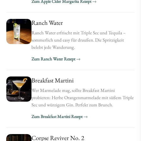
Zum Apple Cider Margarita Rezept
Ranch Water
Ranch Water erfrischt mit Triple Sec und Tequila –
sommerlich und easy für draußen. Die Spritzigkeit
belebt jede Wanderung.
Zum Ranch Water Rezept
Breakfast Martini
Wer Marmelade mag, sollte Breakfast Martini
probieren: Herbe Orangenmarmelade mit süßem Triple
Sec und würzigem Gin. Perfekt zum Brunch.
Zum Breakfast Martini Rezept
Corpse Reviver No. 2