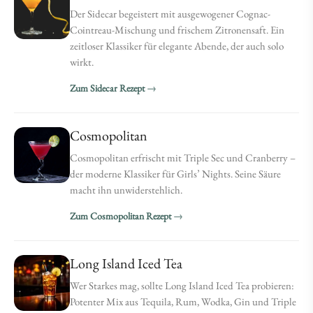
Der Sidecar begeistert mit ausgewogener Cognac-
Cointreau-Mischung und frischem Zitronensaft. Ein
zeitloser Klassiker für elegante Abende, der auch solo
wirkt.
Zum Sidecar Rezept
Cosmopolitan
Cosmopolitan erfrischt mit Triple Sec und Cranberry –
der moderne Klassiker für Girls’ Nights. Seine Säure
macht ihn unwiderstehlich.
Zum Cosmopolitan Rezept
Long Island Iced Tea
Wer Starkes mag, sollte Long Island Iced Tea probieren:
Potenter Mix aus Tequila, Rum, Wodka, Gin und Triple