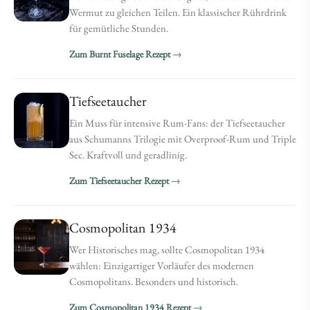
Wermut zu gleichen Teilen. Ein klassischer Rührdrink
für gemütliche Stunden.
Zum Burnt Fuselage Rezept
Tiefseetaucher
Ein Muss für intensive Rum-Fans: der Tiefseetaucher
aus Schumanns Trilogie mit Overproof-Rum und Triple
Sec. Kraftvoll und geradlinig.
Zum Tiefseetaucher Rezept
Cosmopolitan 1934
Wer Historisches mag, sollte Cosmopolitan 1934
wählen: Einzigartiger Vorläufer des modernen
Cosmopolitans. Besonders und historisch.
Zum Cosmopolitan 1934 Rezept