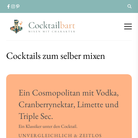
Cocktails
Cocktails zum selber mixen
Cocktails
zum
zum
selber
selber
Ein Cosmopolitan mit Vodka,
mixen
mixen
Cranberrynektar, Limette und
Triple Sec.
Ein Klassiker unter den Cocktail.
UNVERGLEICHLICH & ZEITLOS