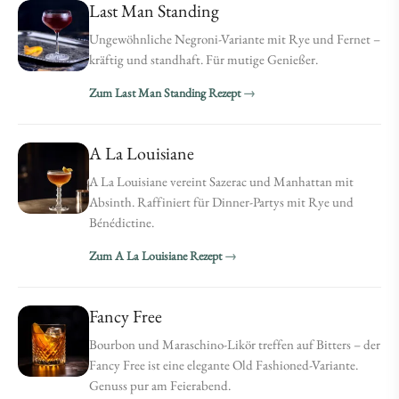
Last Man Standing
Ungewöhnliche Negroni-Variante mit Rye und Fernet –
kräftig und standhaft. Für mutige Genießer.
Zum Last Man Standing Rezept
A La Louisiane
A La Louisiane vereint Sazerac und Manhattan mit
Absinth. Raffiniert für Dinner-Partys mit Rye und
Bénédictine.
Zum A La Louisiane Rezept
Fancy Free
Bourbon und Maraschino-Likör treffen auf Bitters – der
Fancy Free ist eine elegante Old Fashioned-Variante.
Genuss pur am Feierabend.