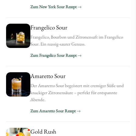
Zum New York Sour Rezept
Frangelico Sour
Frangelico, Bourbon und Zitronensaft im Frangelico
Sour. Ein nussig-saurer Genuss.
Zum Frangelico Sour Rezept
Amaretto Sour
Der Amaretto Sour begeistert mit cremiger Süße und
knackiger Zitronensäure – perfekt für entspannte
Abende.
Zum Amaretto Sour Rezept
Gold Rush