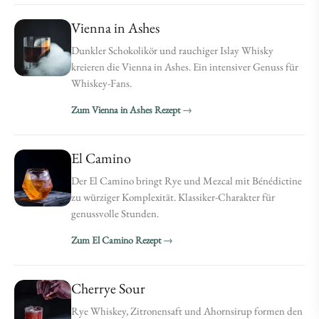
Vienna in Ashes
Dunkler Schokolikör und rauchiger Islay Whisky
kreieren die Vienna in Ashes. Ein intensiver Genuss für
Whiskey-Fans.
Zum Vienna in Ashes Rezept
El Camino
Der El Camino bringt Rye und Mezcal mit Bénédictine
zu würziger Komplexität. Klassiker-Charakter für
genussvolle Stunden.
Zum El Camino Rezept
Cherrye Sour
Rye Whiskey, Zitronensaft und Ahornsirup formen den