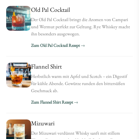
Old Pal Cocktail
Der Old Pal Cocktail bringt die Aromen von Campari
und Wermut perfekt zur Geltung. Rye Whiskey macht
ihn besonders ausgewogen.
Zum Old Pal Cocktail Rezept
Flannel Shirt
Herbstlich warm mit Apfel und Scotch – ein Digestif
für kühle Abende. Gewürze runden den bittersüßen
Geschmack ab.
Zum Flannel Shirt Rezept
Mizuwari
Der Mizuwari verdünnt Whisky sanft mit stillem