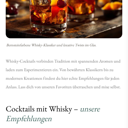
Mixen
Mixen
Bernsteinfarbene Whisky-Klassiker und kreative Twists im Glas.
Whisky-Cocktails verbinden Tradition mit spannenden Aromen und
laden zum Experimentieren ein. Von bewährten Klassikern bis zu
modernen Kreationen findest du hier echte Empfehlungen für jeden
Anlass. Lass dich von unseren Favoriten überraschen und mixe selbst.
Cocktails mit Whisky –
unsere
Empfehlungen