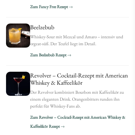
Zum Fancy Free Rezept
Beelzebub
Whiskey-Sour mit Mezcal und Amaro – intensiv und
orgeat-süß. Der Teufel liegt im Detail.
Zum Beelzebub Rezept
Revolver – Cocktail-Rezept mit American
Whiskey & Kaffeelikör
Der Revolver kombiniert Bourbon mit Kaffeelikör zu
einem eleganten Drink. Orangenbitters runden ihn
perfekt für Whiskey-Fans ab.
Zum Revolver – Cocktail-Rezept mit American Whiskey &
Kaffeelikör Rezept