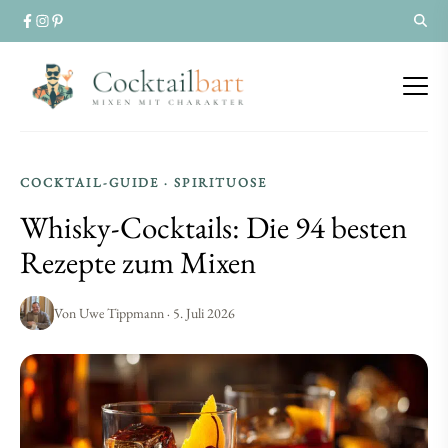
Whisky-
Whisky-
COCKTAIL-GUIDE · SPIRITUOSE
Cocktails:
Whisky-Cocktails: Die 94 besten
Cocktails:
Die
Rezepte zum Mixen
Die
94
94
Von Uwe Tippmann · 5. Juli 2026
besten
besten
Rezepte
Rezepte
zum
zum