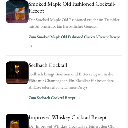
Smoked Maple Old Fashioned Cocktail-
Rezept
Der Smoked Maple Old Fashioned raucht im Tumbler
mit Ahornsirup. Ein herbstlicher Genuss.
Zum Smoked Maple Old Fashioned Cocktail-Rezept Rezept
Seelbach Cocktail
Seelbach bringt Bourbon und Bitters elegant in die
Flöte mit Champagner. Ein Klassiker für besondere
Anlässe oder stilvolle Dinner-Partys.
Zum Seelbach Cocktail Rezept
Improved Whiskey Cocktail Rezept
Der Improved Whiskey Cocktail verfeinert den Old