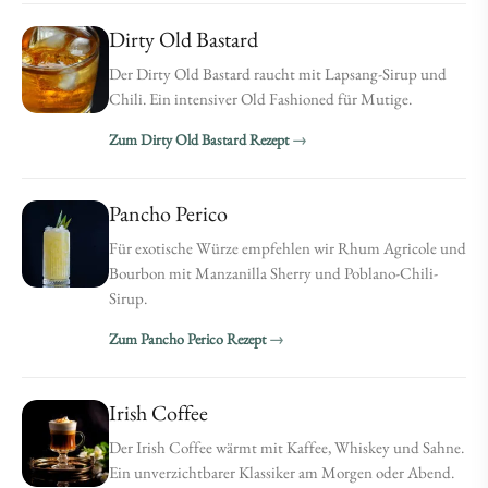
Dirty Old Bastard
Der Dirty Old Bastard raucht mit Lapsang-Sirup und
Chili. Ein intensiver Old Fashioned für Mutige.
Zum Dirty Old Bastard Rezept
Pancho Perico
Für exotische Würze empfehlen wir Rhum Agricole und
Bourbon mit Manzanilla Sherry und Poblano-Chili-
Sirup.
Zum Pancho Perico Rezept
Irish Coffee
Der Irish Coffee wärmt mit Kaffee, Whiskey und Sahne.
Ein unverzichtbarer Klassiker am Morgen oder Abend.