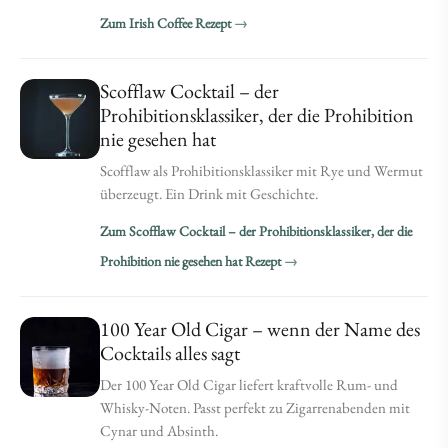
Zum Irish Coffee Rezept
Scofflaw Cocktail – der
Prohibitionsklassiker, der die Prohibition
nie gesehen hat
Scofflaw als Prohibitionsklassiker mit Rye und Wermut
überzeugt. Ein Drink mit Geschichte.
Zum Scofflaw Cocktail – der Prohibitionsklassiker, der die
Prohibition nie gesehen hat Rezept
100 Year Old Cigar – wenn der Name des
Cocktails alles sagt
Der 100 Year Old Cigar liefert kraftvolle Rum- und
Whisky-Noten. Passt perfekt zu Zigarrenabenden mit
Cynar und Absinth.