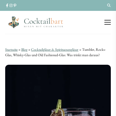
Tumbler,
Tumbler,
Startseite
»
Blog
»
Cocktailgläser & Spirituosengläser
»
Tumbler, Rocks-
Rocks-
Glas, Whisky-Glas und Old Fashioned-Glas: Was trinkt man daraus?
Rocks-
Glas,
Glas,
Whisky-
Whisky-
Glas
Glas
und
und
Old
Old