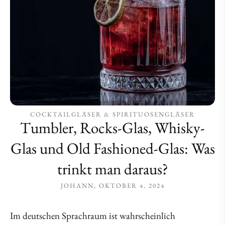
Fashioned-
Fashioned-
Glas:
Glas:
Was
Was
trinkt
trinkt
man
man
daraus?
daraus?
COCKTAILGLÄSER & SPIRITUOSENGLÄSER
Tumbler, Rocks-Glas, Whisky-
Glas und Old Fashioned-Glas: Was
trinkt man daraus?
JOHANN
OKTOBER 4, 2024
Im deutschen Sprachraum ist wahrscheinlich