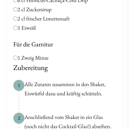
6 cl Hibiscus-Cachaça-Cold Drip
2 cl Zuckersirup
2 cl frischer Limettensaft
1 Eiweiß
Für die Garnitur
1 Zweig Minze
Zubereitung
Alle Zutaten zusammen in den Shaker,
1
Eiswürfel dazu und kräftig schütteln.
Anschließend vom Shaker in ein Glas
2
(noch nicht das Cocktail-Glas!) abseihen.