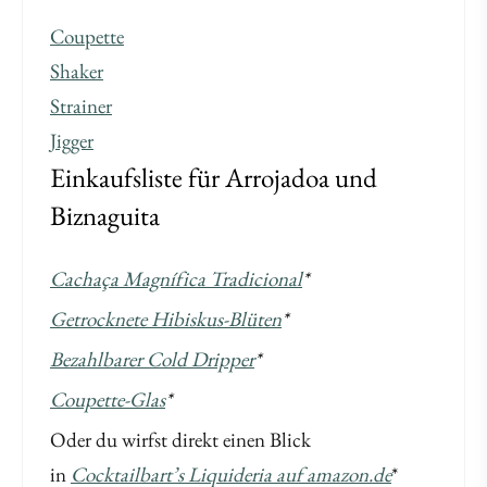
Coupette
Shaker
Strainer
Jigger
Einkaufsliste für Arrojadoa und
Biznaguita
Cachaça Magnífica Tradicional
*
Getrocknete Hibiskus-Blüten
*
Bezahlbarer Cold Dripper
*
Coupette-Glas
*
Oder du wirfst direkt einen Blick
in
Cocktailbart’s Liquideria auf amazon.de
*