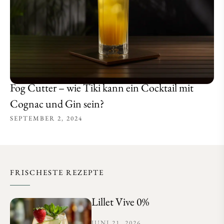
Fog Cutter – wie Tiki kann ein Cocktail mit
Cognac und Gin sein?
SEPTEMBER 2, 2024
FRISCHESTE REZEPTE
Lillet Vive 0%
JUNI 21, 2026