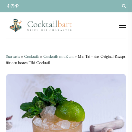
Mai
Mai
Startseite
»
Cocktails
»
Cocktails mit Rum
»
Mai Tai – das Original-Rezept
Tai
für den besten Tiki-Cocktail
Tai
–
–
das
das
Original-
Original-
Rezept
Rezept
für
für