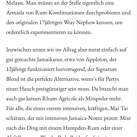
Melasse. Man müsste an der Stelle eigentlich eine
Armada von Rum-Kombinationen durchprobieren und
den originalen 17jährigen Wray Nephew kennen, um
ordentlich experimentieren zu können.
Inzwischen setzen wir im Alltag aber meist einfach auf
gut gemachte Jamaikaner, etwa von Appleton, der
12jährige funktioniert hervorragend, der Signature
Blend ist die perfekte Alternative, wenn’s für Partys
einen Hauch preisgünstiger sein muss. Da braucht man
auch gar keinen Rhum Agricole als Mitspieler mehr.
Für alle, die einen extrem intensiven, kräftigen, Mai Tai
schätzen, der mit intensiven Jamaica-Noten protzt: Mixt
euch das Ding mit einem Hampden-Rum oder einer