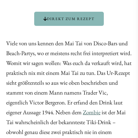
DIREKT ZUM REZEPT
Viele von uns kennen den Mai Tai von Disco-Bars und
Beach-Partys, wo er meistens recht frei interpretiert wird.
Womit wir sagen wollen: Was euch da verkauft wird, hat
praktisch nix mit einem Mai Tai zu tun. Das Ur-Rezept
sieht größtenteils so aus wie oben beschrieben und
stammt von einem Mann namens Trader Vic,
eigentlich Victor Bergeron. Er erfand den Drink laut
eigener Aussage 1944. Neben dem
Zombie
ist der Mai
Tai wahrscheinlich der bekannteste Tiki-Drink –
obwohl genau diese zwei praktisch nie in einem