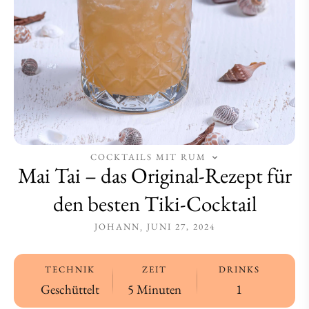
den
den
besten
besten
Tiki-
Tiki-
Cocktail
Cocktail
COCKTAILS MIT RUM
Mai Tai – das Original-Rezept für
den besten Tiki-Cocktail
JOHANN
JUNI 27, 2024
TECHNIK
ZEIT
DRINKS
Geschüttelt
5 Minuten
1