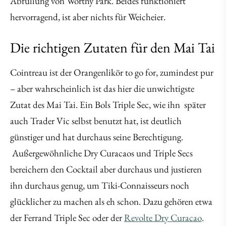
Abfüllung von Worthy Park. Beides funktioniert
hervorragend, ist aber nichts für Weicheier.
Die richtigen Zutaten für den Mai Tai
Cointreau ist der Orangenlikör to go for, zumindest pur
– aber wahrscheinlich ist das hier die unwichtigste
Zutat des Mai Tai. Ein Bols Triple Sec, wie ihn später
auch Trader Vic selbst benutzt hat, ist deutlich
günstiger und hat durchaus seine Berechtigung.
Außergewöhnliche Dry Curacaos und Triple Secs
bereichern den Cocktail aber durchaus und justieren
ihn durchaus genug, um Tiki-Connaisseurs noch
glücklicher zu machen als eh schon. Dazu gehören etwa
der Ferrand Triple Sec oder der
Revolte Dry Curacao
.