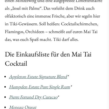
einen Minzezweig und eine ausgepresste Limettenhälfte
als „Insel mit Palme“. Das verleiht dem Drink auch
olfaktorisch eine immense Frische, aber wir segeln hier
in Tiki-Gewässern. Soll heißen: Cocktailschirmchen,
Flamingos, Orchideen – schmeißt auf euren Mai Tai
das, was euch Spaß macht. Tiki darf alles.
Die Einkaufsliste für den Mai Tai
Cocktail
Appleton Estate Signature Blend
*
Hampden Estate Pure Single Rum
*
Pierre Ferrand Dry Curacao
*
Meneau Orgeat