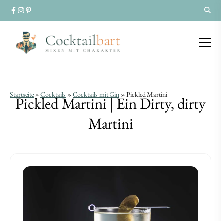
Pickled
Pickled
Startseite
»
Cocktails
»
Cocktails mit Gin
»
Pickled Martini
Pickled Martini | Ein Dirty, dirty
Martini
Martini
Martini
|
|
Ein
Ein
Dirty,
Dirty,
dirty
dirty
Martini
Martini