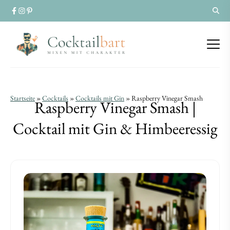
Raspberry
Raspberry
Startseite
»
Cocktails
»
Cocktails mit Gin
»
Raspberry Vinegar Smash
Raspberry Vinegar Smash |
Vinegar
Vinegar
Cocktail mit Gin & Himbeeressig
Smash
Smash
|
|
Cocktail
Cocktail
mit
mit
Gin
Gin