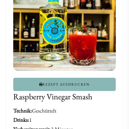
&
&
Himbeeressig
Himbeeressig
REZEPT AUSDRUCKEN
Raspberry Vinegar Smash
Technik
Geschüttelt
Drinks
1