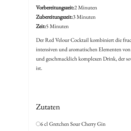
mit
Vorbereitungszeit
2 Minuten
mit
Zubereitungszeit
3 Minuten
Kirsch-
Kirsch-
Zeit
5 Minuten
Gin
Gin
Der Red Velour Cocktail kombiniert die fru
intensiven und aromatischen Elementen von L
und geschmacklich komplexen Drink, der so
ist.
Zutaten
6 cl Gretchen Sour Cherry Gin