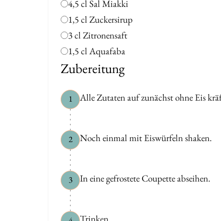
4,5 cl Sal Miakki
1,5 cl Zuckersirup
3 cl Zitronensaft
1,5 cl Aquafaba
Zubereitung
Alle Zutaten auf zunächst ohne Eis krä
1
Noch einmal mit Eiswürfeln shaken.
2
In eine gefrostete Coupette abseihen.
3
Trinken.
4