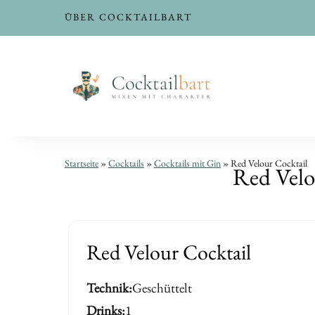
ÜBER COCKTAILBART
Red
Red
Startseite
»
Cocktails
»
Cocktails mit Gin
»
Red Velour Cocktail
Red Velo
Velour
Velour
Cocktail
Cocktail
|
|
Red Velour Cocktail
Cocktail-
Cocktail-
Technik
Geschüttelt
Rezept
Rezept
Drinks
1