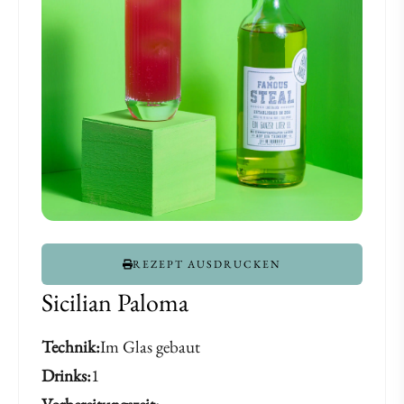
Steal
Steal
REZEPT AUSDRUCKEN
Sicilian Paloma
Technik
Im Glas gebaut
Drinks
1