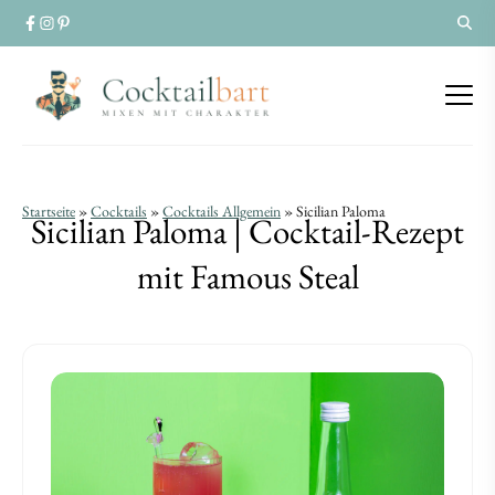
Sicilian
Sicilian
Startseite
»
Cocktails
»
Cocktails Allgemein
»
Sicilian Paloma
Sicilian Paloma | Cocktail-Rezept
Paloma
Paloma
mit Famous Steal
|
|
Cocktail-
Cocktail-
Rezept
Rezept
mit
mit
Famous
Famous