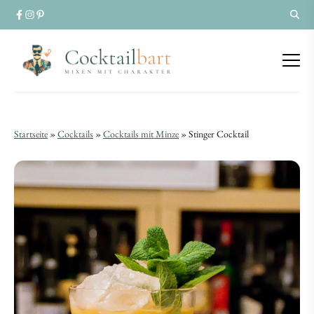
Stinger
Stinger
Startseite
»
Cocktails
»
Cocktails mit Minze
»
Stinger Cocktail
Cocktail
Cocktail
|
|
Cognac
Cognac
trifft
trifft
Minze
Minze