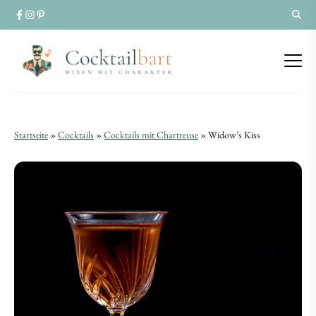
Widow’s
Widow’s
Startseite
»
Cocktails
»
Cocktails mit Chartreuse
»
Widow’s Kiss
Kiss
Kiss
|
|
Cocktail-
Cocktail-
Rezept
Rezept
mit
mit
Calvados
Calvados