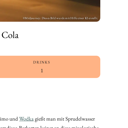
 Cola
DRINKS
1
-Limo und
Wodka
gießt man mit Sprudelwasser
aumdisco-Barkarten keiner an diese mixologische