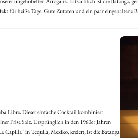
serer ungehobelten Arroganz. Tatsächlich ist die Batanga, ge
rfekt für heiße Tage. Gute Zutaten und ein paar eingehaltene R
ba Libre. Dieser einfache Cocktail kombiniert
ner Prise Salz. Ursprünglich in den 1960er Jahren
 Capilla“ in Tequila, Mexiko, kreiert, ist die Batanga