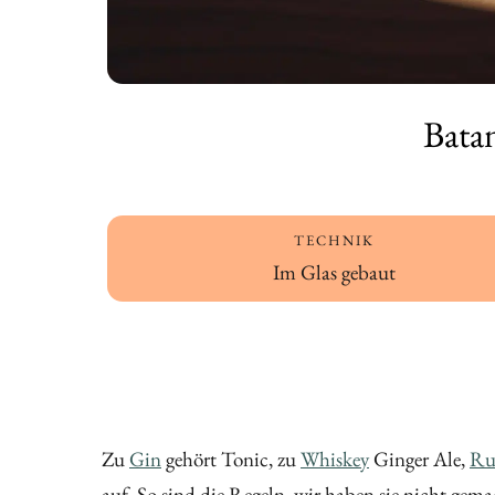
Bata
TECHNIK
Im Glas gebaut
Zu
Gin
gehört Tonic, zu
Whiskey
Ginger Ale,
R
auf. So sind die Regeln, wir haben sie nicht ge