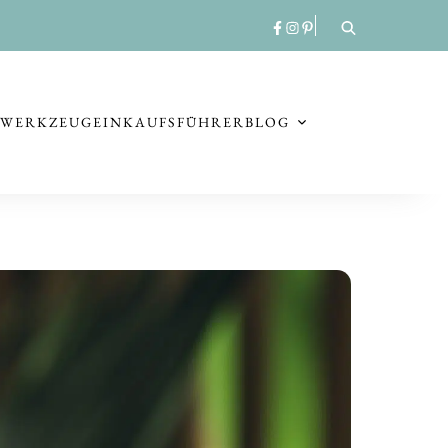
RWERKZEUG
EINKAUFSFÜHRER
BLOG