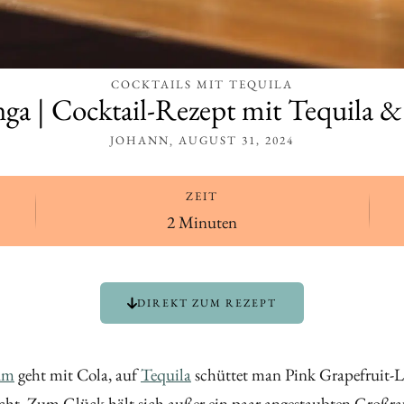
COCKTAILS MIT TEQUILA
nga | Cocktail-Rezept mit Tequila &
JOHANN
AUGUST 31, 2024
ZEIT
2 Minuten
DIREKT ZUM REZEPT
um
geht mit Cola, auf
Tequila
schüttet man Pink Grapefruit
macht. Zum Glück hält sich außer ein paar angestaubten Großr