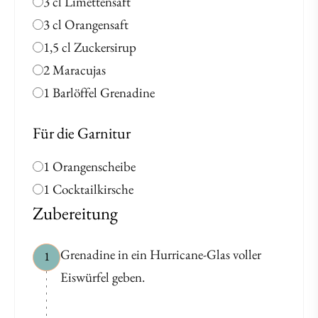
3 cl Limettensaft
3 cl Orangensaft
1,5 cl Zuckersirup
2 Maracujas
1 Barlöffel Grenadine
Für die Garnitur
1 Orangenscheibe
1 Cocktailkirsche
Zubereitung
Grenadine in ein Hurricane-Glas voller
1
Eiswürfel geben.