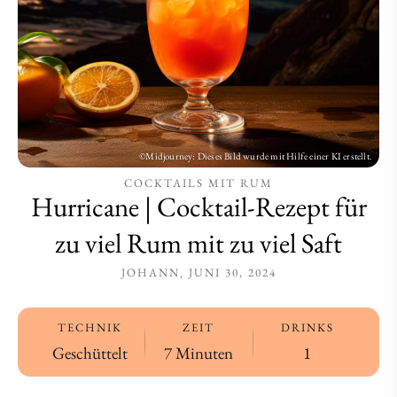
Rum
Rum
mit
mit
zu
zu
viel
viel
Saft
Saft
COCKTAILS MIT RUM
Hurricane | Cocktail-Rezept für
zu viel Rum mit zu viel Saft
JOHANN
JUNI 30, 2024
TECHNIK
ZEIT
DRINKS
Geschüttelt
7 Minuten
1