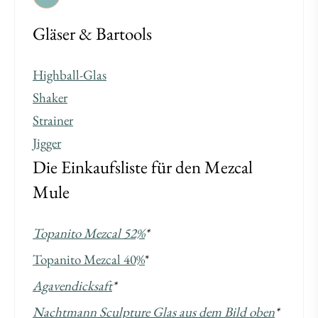
Gläser & Bartools
Highball-Glas
Shaker
Strainer
Jigger
Die Einkaufsliste für den Mezcal
Mule
Topanito Mezcal 52%
*
Topanito Mezcal 40%
*
Agavendicksaft
*
Nachtmann Sculpture Glas aus dem Bild oben
*