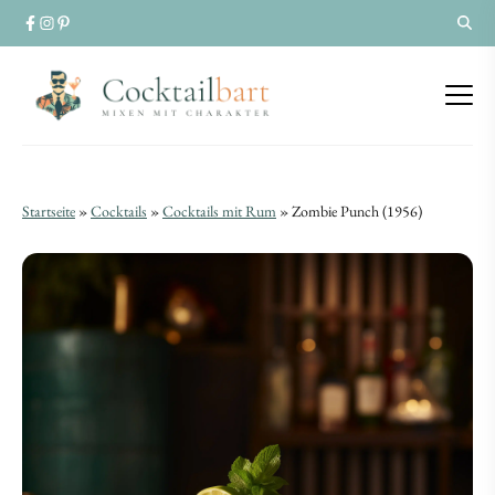
Zombie
Zombie
Startseite
»
Cocktails
»
Cocktails mit Rum
»
Zombie Punch (1956)
Punch
Punch
(1956)
(1956)
|
|
Cocktail-
Cocktail-
Rezept
Rezept