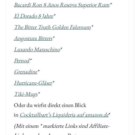
Bacardi Ron 8 Anos Reserva Superior Rum
*
El Dorado 8 Jahre
*
The Bitter Truth Golden Falernum
*
Angostura Bitters
*
Luxardo Maraschino
*
Pernod
*
Grenadine
*
Hurricane-Gläser
*
Tiki-Mugs
*
Oder du wirfst direkt einen Blick
in
Cocktailbart’s Liquideria auf amazon.de
*
(Mit einem * markierte Links sind Affiliate-