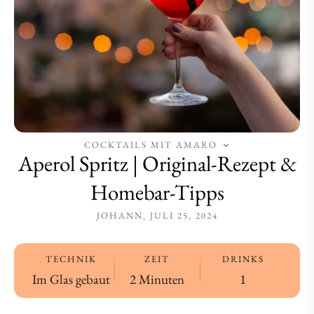
Tipps
Tipps
COCKTAILS MIT AMARO
Aperol Spritz | Original-Rezept &
Homebar-Tipps
JOHANN
JULI 25, 2024
TECHNIK
ZEIT
DRINKS
Im Glas gebaut
2 Minuten
1