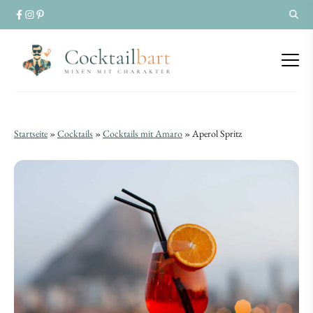
Aperol
Aperol
Startseite
»
Cocktails
»
Cocktails mit Amaro
»
Aperol Spritz
Spritz
Spritz
|
|
Original-
Original-
Rezept
Rezept
&
&
Homebar-
Homebar-