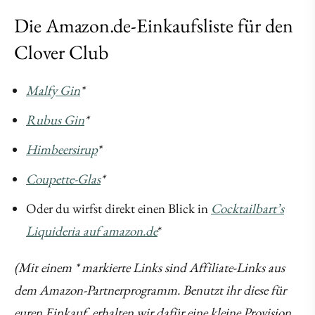
Die Amazon.de-Einkaufsliste für den
Clover Club
Malfy Gin
*
Rubus Gin
*
Himbeersirup
*
Coupette-Glas
*
Oder du wirfst direkt einen Blick in
Cocktailbart’s
Liquideria auf amazon.de
*
(Mit einem * markierte Links sind Affiliate-Links aus
dem Amazon-Partnerprogramm. Benutzt ihr diese für
euren Einkauf, erhalten wir dafür eine kleine Provision,