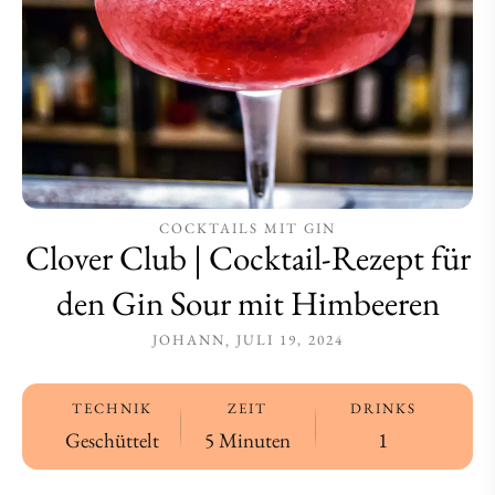
Gin
Gin
Sour
Sour
mit
mit
Himbeeren
Himbeeren
COCKTAILS MIT GIN
Clover Club | Cocktail-Rezept für
den Gin Sour mit Himbeeren
JOHANN
JULI 19, 2024
TECHNIK
ZEIT
DRINKS
Geschüttelt
5 Minuten
1