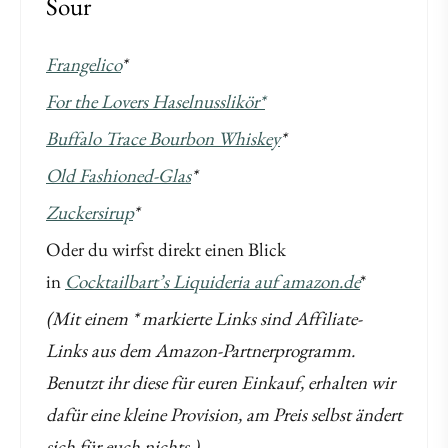
Sour
Frangelico
*
For the Lovers Haselnusslikör*
Buffalo Trace Bourbon Whiskey
*
Old Fashioned-Glas
*
Zuckersirup
*
Oder du wirfst direkt einen Blick
in
Cocktailbart’s Liquideria auf amazon.de
*
(Mit einem * markierte Links sind Affiliate-
Links aus dem Amazon-Partnerprogramm.
Benutzt ihr diese für euren Einkauf, erhalten wir
dafür eine kleine Provision, am Preis selbst ändert
sich für euch nichts.)