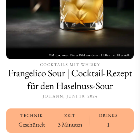
Haselnuss-
Haselnuss-
Sour
Sour
COCKTAILS MIT WHISKY
Frangelico Sour | Cocktail-Rezept
für den Haselnuss-Sour
JOHANN
JUNI 30, 2024
TECHNIK
ZEIT
DRINKS
Geschüttelt
3 Minuten
1