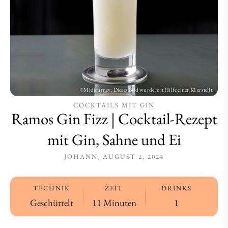
Gin,
Gin,
Sahne
Sahne
und
und
Ei
Ei
COCKTAILS MIT GIN
Ramos Gin Fizz | Cocktail-Rezept
mit Gin, Sahne und Ei
JOHANN
AUGUST 2, 2024
TECHNIK
ZEIT
DRINKS
Geschüttelt
11 Minuten
1