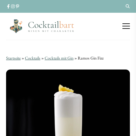
Ramos
Ramos
Startseite
»
Cocktails
»
Cocktails mit Gin
»
Ramos Gin Fizz
Gin
Gin
Fizz
Fizz
|
|
Cocktail-
Cocktail-
Rezept
Rezept
mit
mit