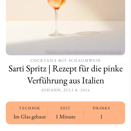
Verführung
Verführung
aus
aus
Italien
Italien
COCKTAILS MIT SCHAUMWEIN
Sarti Spritz | Rezept für die pinke
Verführung aus Italien
JOHANN
JULI 8, 2024
TECHNIK
ZEIT
DRINKS
Im Glas gebaut
1 Minute
1