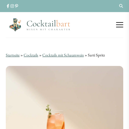
Sarti
Sarti
Startseite
»
Cocktails
»
Cocktails mit Schaumwein
»
Sarti Spritz
Spritz
Spritz
|
|
Rezept
Rezept
für
für
die
die
pinke
pinke