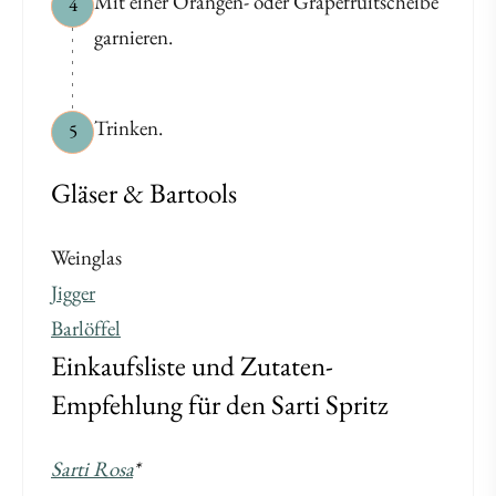
Mit einer Orangen- oder Grapefruitscheibe
4
garnieren.
Trinken.
5
Gläser & Bartools
Weinglas
Jigger
Barlöffel
Einkaufsliste und Zutaten-
Empfehlung für den Sarti Spritz
Sarti Rosa
*