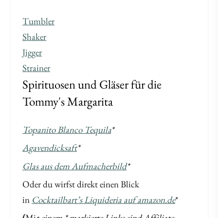
Tumbler
Shaker
Jigger
Strainer
Spirituosen und Gläser für die
Tommy's Margarita
Topanito Blanco Tequila
*
Agavendicksaft
*
Glas aus dem Aufmacherbild
*
Oder du wirfst direkt einen Blick
in
Cocktailbart’s Liquideria auf amazon.de
*
(
Mi
t einem * markierte Links sind Affiliate-