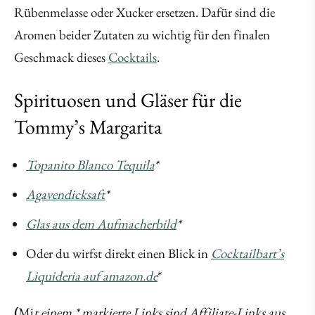
Rübenmelasse oder Xucker ersetzen. Dafür sind die
Aromen beider Zutaten zu wichtig für den finalen
Geschmack dieses
Cocktails
.
Spirituosen und Gläser für die
Tommy’s Margarita
Topanito Blanco Tequila
*
Agavendicksaft
*
Glas aus dem Aufmacherbild
*
Oder du wirfst direkt einen Blick in
Cocktailbart’s
Liquideria auf amazon.de
*
(
Mi
t einem * markierte Links sind Affiliate-Links aus