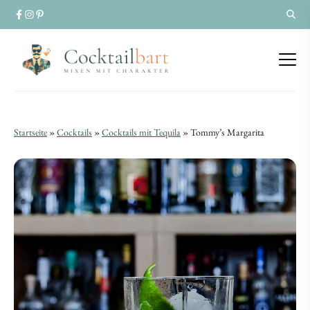
Tommy’s
Tommy’s
Startseite
»
Cocktails
»
Cocktails mit Tequila
»
Tommy’s Margarita
Margarita
Margarita
|
|
Cocktail-
Cocktail-
Rezept
Rezept