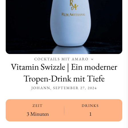
mit
mit
Tiefe
Tiefe
COCKTAILS MIT AMARO
Vitamin Swizzle | Ein moderner
Tropen-Drink mit Tiefe
JOHANN
SEPTEMBER 27, 2024
ZEIT
DRINKS
3 Minuten
1