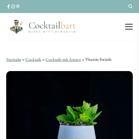
Vitamin
Vitamin
Startseite
»
Cocktails
»
Cocktails mit Amaro
»
Vitamin Swizzle
Swizzle
Swizzle
|
|
Ein
Ein
moderner
moderner
Tropen-
Tropen-
Drink
Drink