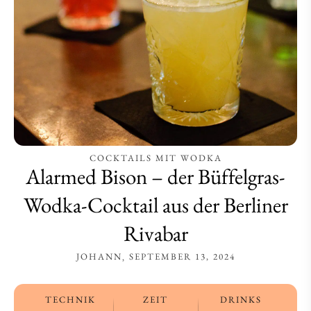
aus
aus
der
der
Berliner
Berliner
Rivabar
Rivabar
COCKTAILS MIT WODKA
Alarmed Bison – der Büffelgras-
Wodka-Cocktail aus der Berliner
Rivabar
JOHANN
SEPTEMBER 13, 2024
TECHNIK
ZEIT
DRINKS