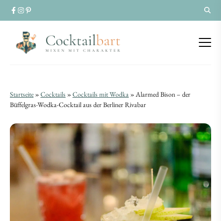
Alarmed
Alarmed
Startseite
»
Cocktails
»
Cocktails mit Wodka
»
Alarmed Bison – der
Bison
Büffelgras-Wodka-Cocktail aus der Berliner Rivabar
Bison
–
–
der
der
Büffelgras-
Büffelgras-
Wodka-
Wodka-
Cocktail
Cocktail