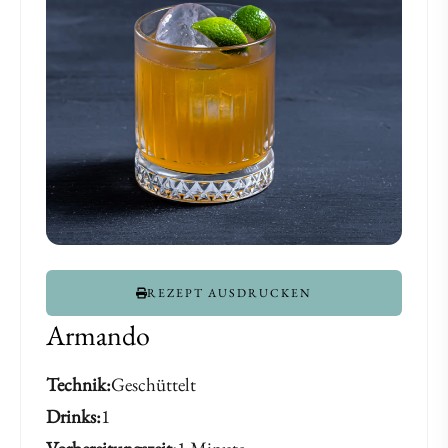
Barbados
Barbados
XO
XO
REZEPT AUSDRUCKEN
Armando
Technik
Geschüttelt
Drinks
1