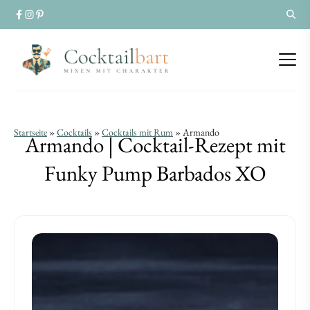
Armando
Armando
Startseite
»
Cocktails
»
Cocktails mit Rum
»
Armando
Armando | Cocktail-Rezept mit
|
|
Funky Pump Barbados XO
Cocktail-
Cocktail-
Rezept
Rezept
mit
mit
Funky
Funky
Pump
Pump