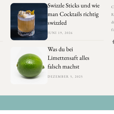
Swizzle Sticks und wie
C
man Cocktails richtig
R
swizzled
d
f
JUNI 19, 2026
Was du bei
Limettensaft alles
falsch machst
DEZEMBER 5, 2025