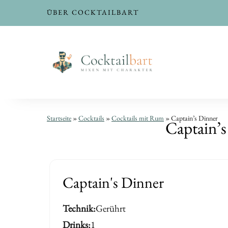
ÜBER COCKTAILBART
Captain’s
Captain’s
Startseite
»
Cocktails
»
Cocktails mit Rum
»
Captain’s Dinner
Captain’s
Dinner
Dinner
|
|
Cocktail
Cocktail
Captain's Dinner
mit
mit
Technik
Gerührt
Rum,
Rum,
Drinks
1