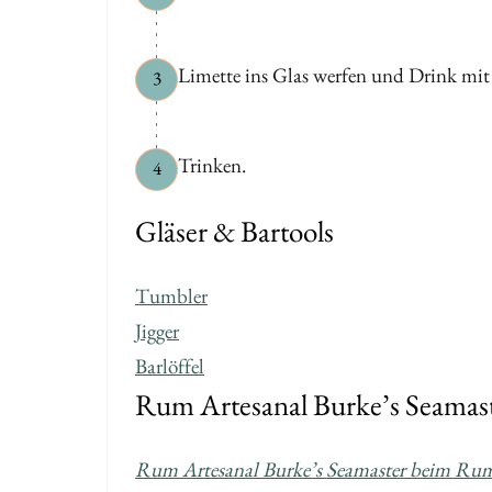
Limette ins Glas werfen und Drink mi
3
Trinken.
4
Gläser & Bartools
Tumbler
Jigger
Barlöffel
Rum Artesanal Burke’s Seamast
Rum Artesanal Burke’s Seamaster beim Ru