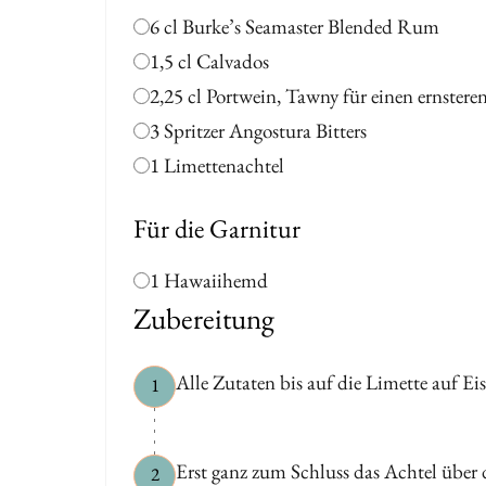
6 cl Burke’s Seamaster Blended Rum
1,5 cl Calvados
2,25 cl Portwein, Tawny für einen ernstere
3 Spritzer Angostura Bitters
1 Limettenachtel
Für die Garnitur
1 Hawaiihemd
Zubereitung
Alle Zutaten bis auf die Limette auf Ei
1
Erst ganz zum Schluss das Achtel über
2