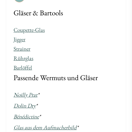
Gläser & Bartools
Coupette-Glas
Jigger
Strainer
Rührglas
Barlöffel
Passende Wermuts und Gläser
Noilly Prat
*
Dolin Dry
*
Bénédictine
*
Glas aus dem Aufmacherbild
*