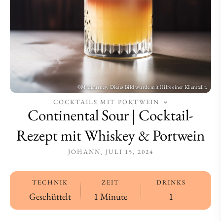
&
&
Portwein
Portwein
COCKTAILS MIT PORTWEIN
Continental Sour | Cocktail-
Rezept mit Whiskey & Portwein
JOHANN
JULI 15, 2024
TECHNIK
ZEIT
DRINKS
Geschüttelt
1 Minute
1