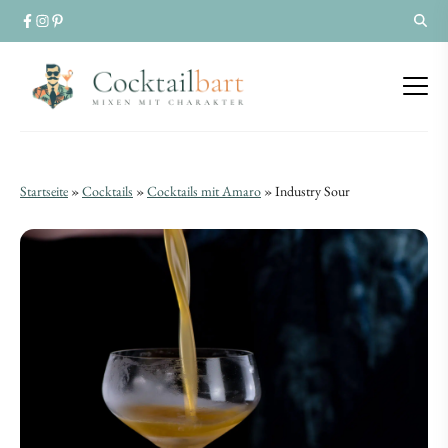
Industry
Industry
Startseite
»
Cocktails
»
Cocktails mit Amaro
»
Industry Sour
Sour
Sour
|
|
Chartreuse
Chartreuse
&
&
Fernet
Fernet
machen
machen