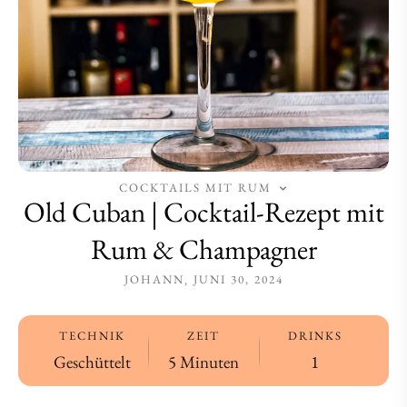
&
&
Champagner
Champagner
COCKTAILS MIT RUM
Old Cuban | Cocktail-Rezept mit
Rum & Champagner
JOHANN
JUNI 30, 2024
TECHNIK
ZEIT
DRINKS
Geschüttelt
5 Minuten
1