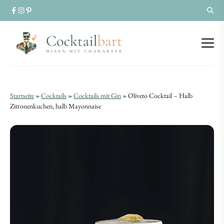
Oliveto
Oliveto
Startseite
»
Cocktails
»
Cocktails mit Gin
»
Oliveto Cocktail – Halb
Cocktail
Zitronenkuchen, halb Mayonnaise
Cocktail
–
–
Halb
Halb
Zitronenkuchen,
Zitronenkuchen,
halb
halb
Mayonnaise
Mayonnaise