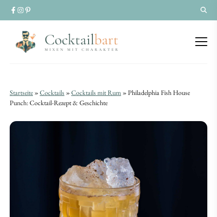
Philadelphia
Philadelphia
Startseite
»
Cocktails
»
Cocktails mit Rum
»
Philadelphia Fish House
Fish
Punch: Cocktail-Rezept & Geschichte
Fish
House
House
Punch:
Punch:
Cocktail-
Cocktail-
Rezept
Rezept
&
&