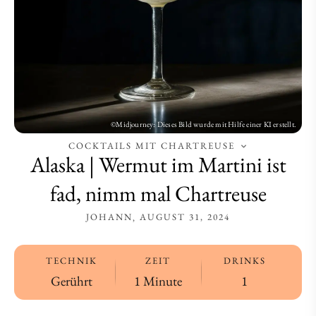
nimm
nimm
mal
mal
Chartreuse
Chartreuse
COCKTAILS MIT CHARTREUSE
Alaska | Wermut im Martini ist
fad, nimm mal Chartreuse
JOHANN
AUGUST 31, 2024
TECHNIK
ZEIT
DRINKS
Gerührt
1 Minute
1