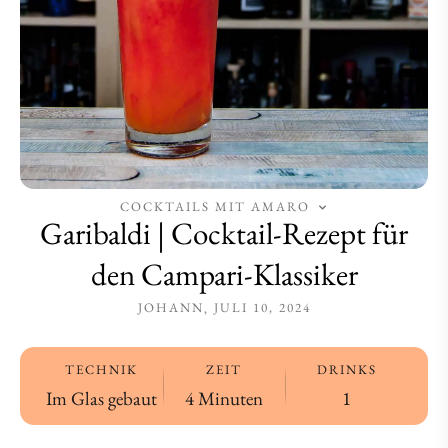
Klassiker
Klassiker
COCKTAILS MIT AMARO
Garibaldi | Cocktail-Rezept für
den Campari-Klassiker
JOHANN
JULI 10, 2024
TECHNIK
ZEIT
DRINKS
Im Glas gebaut
4 Minuten
1