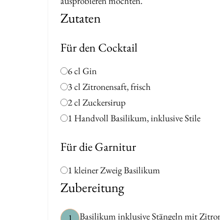
ausprobieren möchten.
Zutaten
Für den Cocktail
6 cl Gin
3 cl Zitronensaft, frisch
2 cl Zuckersirup
1 Handvoll Basilikum, inklusive Stile
Für die Garnitur
1 kleiner Zweig Basilikum
Zubereitung
Basilikum inklusive Stängeln mit Zitr
1