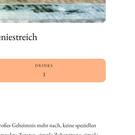
niestreich
DRINKS
1
roßes Geheimnis mehr nach, keine speziellen
 Simpelste Zutaten, simple Zubereitung, simple