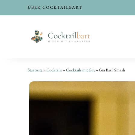
ÜBER COCKTAILBART
Gin
Gin
Startseite
»
Cocktails
»
Cocktails mit Gin
»
Gin Basil Smash
Basil
Basil
Smash
Smash
|
|
Rezept
Rezept
für
für