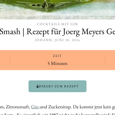
COCKTAILS MIT GIN
 Smash | Rezept für Joerg Meyers Ge
JOHANN
JUNI 30, 2024
ZEIT
5 Minuten
DIREKT ZUM REZEPT
um, Zitronensaft,
Gin
und Zuckersirup. Da kommt jetzt kein g
ut
-Sorte, die eigentlich seit 1987 nicht mehr hergestellt wird.