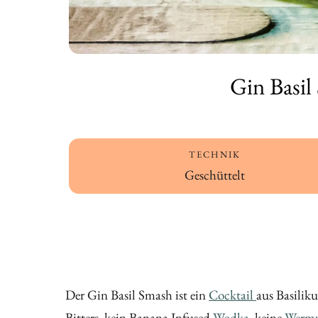
Gin Basil
TECHNIK
Geschüttelt
Der Gin Basil Smash ist ein
Cocktail
aus Basilik
Bitters, kein Banana Infused
Wodka
, keine
Werm