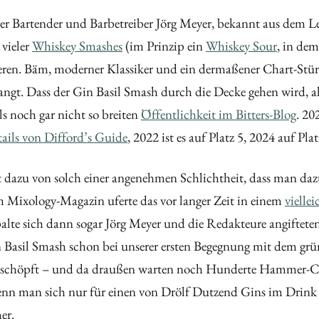
 Bartender und Barbetreiber Jörg Meyer, bekannt aus dem Le
vieler
Whiskey Smashes
(im Prinzip ein
Whiskey Sour
, in de
eren. Bäm, moderner Klassiker und ein dermaßener Chart-Stür
gt. Dass der Gin Basil Smash durch die Decke gehen wird, ahnt
ls noch gar nicht so breiten
Öffentlichkeit im Bitters-Blog
. 20
ails von Difford’s Guide
, 2022 ist es auf Platz 5, 2024 auf Pla
t dazu von solch einer angenehmen Schlichtheit, dass man dazu
m Mixology-Magazin uferte das vor langer Zeit in einem
vielle
te sich dann sogar Jörg Meyer und die Redakteure angifteten.
in Basil Smash schon bei unserer ersten Begegnung mit dem g
sgeschöpft – und da draußen warten noch Hunderte Hammer-Coc
enn man sich nur für einen von Drölf Dutzend Gins im Drink
er.