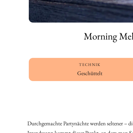
Morning Mela
TECHNIK
Geschüttelt
Durchgemachte Partynächte werden seltener – di
Irgendwann kommt dieser Punkt, an dem man Son