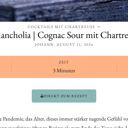
COCKTAILS MIT CHARTREUSE
ncholia | Cognac Sour mit Chartr
JOHANN
AUGUST 11, 2024
ZEIT
3 Minuten
DIREKT ZUM REZEPT
e Pandemie, das Alter, dieses immer stärker nagende Gefühl
nenaufgänge öfter zu Beginn als zum Ende des Tages sieht. 