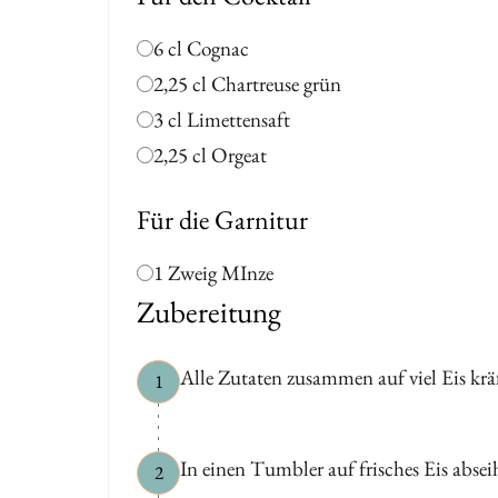
6 cl Cognac
2,25 cl Chartreuse grün
3 cl Limettensaft
2,25 cl Orgeat
Für die Garnitur
1 Zweig MInze
Zubereitung
Alle Zutaten zusammen auf viel Eis krä
1
In einen Tumbler auf frisches Eis absei
2