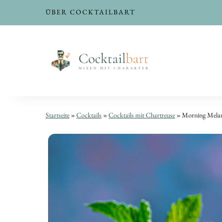
ÜBER COCKTAILBART
Morning
Morning
Startseite
»
Cocktails
»
Cocktails mit Chartreuse
»
Morning Melan
Melancholia
Melancholia
|
|
Cognac
Cognac
Sour
Sour
mit
mit