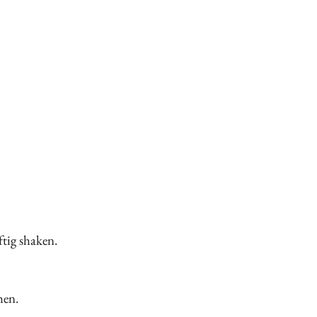
ftig shaken.
hen.