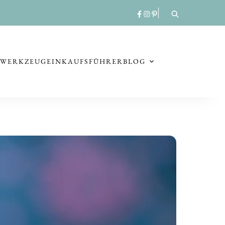
RWERKZEUG
EINKAUFSFÜHRER
BLOG