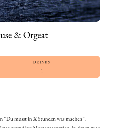
euse & Orgeat
DRINKS
1
 von “Du musst in X Stunden was machen”.
Umso rarer diese Momente werden, in denen man