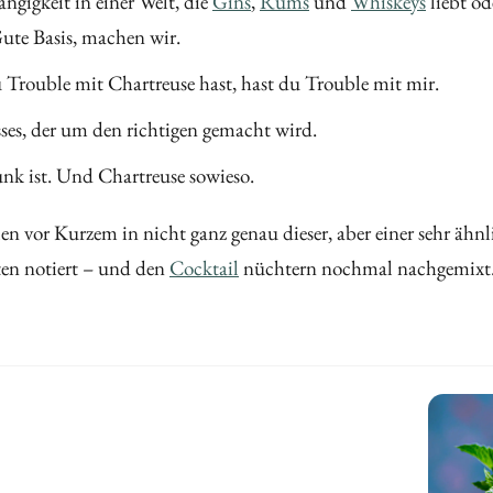
ngigkeit in einer Welt, die
Gins
,
Rums
und
Whiskeys
liebt o
 Gute Basis, machen wir.
 Trouble mit Chartreuse hast, hast du Trouble mit mir.
sses, der um den richtigen gemacht wird.
nk ist. Und Chartreuse sowieso.
ilen vor Kurzem in nicht ganz genau dieser, aber einer sehr ähn
aten notiert – und den
Cocktail
nüchtern nochmal nachgemixt. W