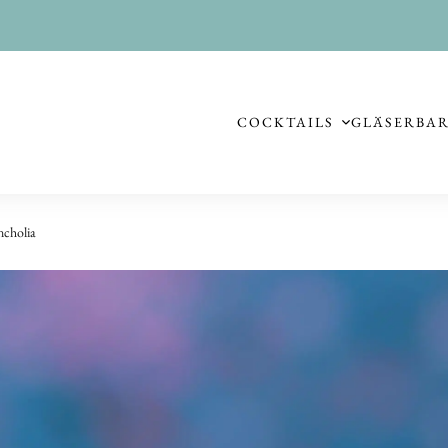
COCKTAILS
GLÄSER
BA
cholia