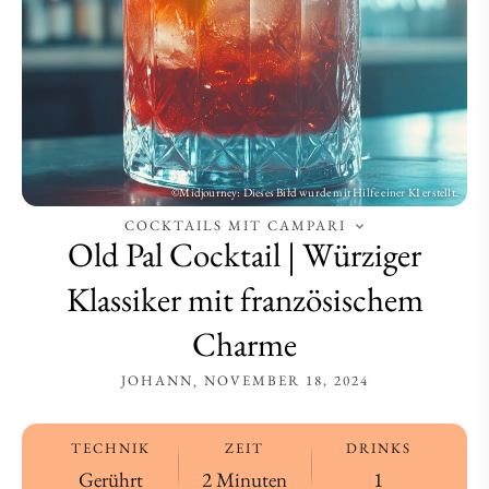
französischem
französischem
Charme
Charme
COCKTAILS MIT CAMPARI
Old Pal Cocktail | Würziger
Klassiker mit französischem
Charme
JOHANN
NOVEMBER 18, 2024
TECHNIK
ZEIT
DRINKS
Gerührt
2 Minuten
1