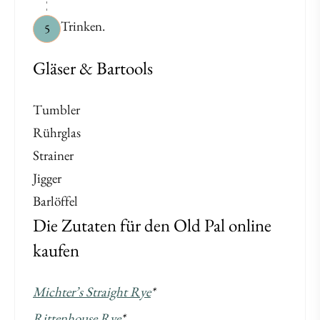
Trinken.
5
Gläser & Bartools
Tumbler
Rührglas
Strainer
Jigger
Barlöffel
Die Zutaten für den Old Pal online
kaufen
Michter’s Straight Rye
*
Rittenhouse Rye
*