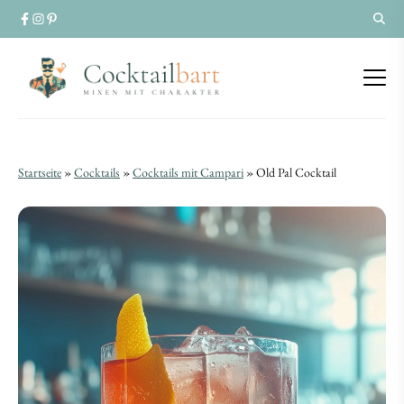
Old
Old
Startseite
»
Cocktails
»
Cocktails mit Campari
»
Old Pal Cocktail
Pal
Pal
Cocktail
Cocktail
|
|
Würziger
Würziger
Klassiker
Klassiker
mit
mit