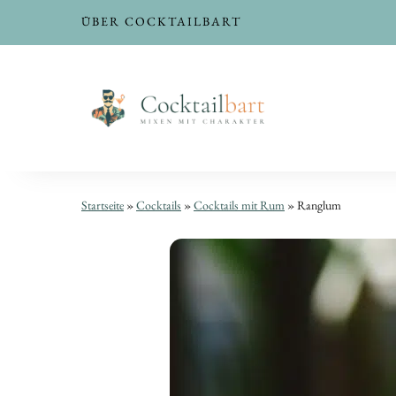
ÜBER COCKTAILBART
Ranglum
Ranglum
Startseite
»
Cocktails
»
Cocktails mit Rum
»
Ranglum
|
|
Zwei
Zwei
Sorten
Sorten
Rum,
Rum,
Falernum,
Falernum,