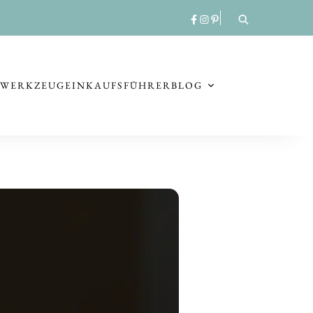
RWERKZEUG
EINKAUFSFÜHRER
BLOG