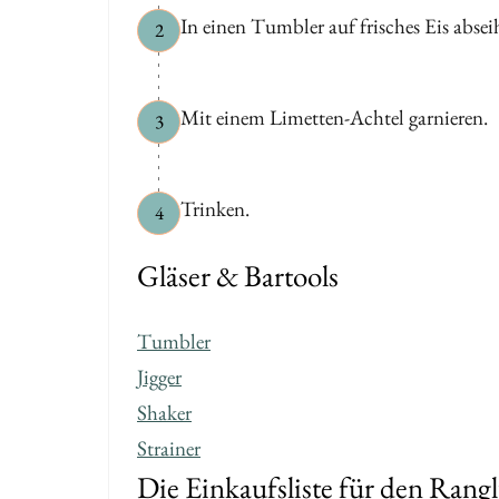
In einen Tumbler auf frisches Eis absei
2
Mit einem Limetten-Achtel garnieren.
3
Trinken.
4
Gläser & Bartools
Tumbler
Jigger
Shaker
Strainer
Die Einkaufsliste für den Ran