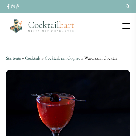
Wardroom
Wardroom
Startseite
»
Cocktails
»
Cocktails mit Cognac
»
Wardroom Cocktail
Cocktail
Cocktail
|
|
Cognac
Cognac
trifft
trifft
Rum
Rum
trifft
trifft