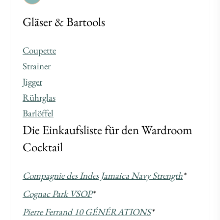
Gläser & Bartools
Coupette
Strainer
Jigger
Rührglas
Barlöffel
Die Einkaufsliste für den Wardroom
Cocktail
Compagnie des Indes Jamaica Navy Strength
*
Cognac Park VSOP
*
Pierre Ferrand 10 GÉNÉRATIONS
*