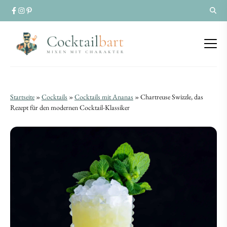
Chartreuse
Chartreuse
Startseite
»
Cocktails
»
Cocktails mit Ananas
»
Chartreuse Swizzle, das
Swizzle,
Rezept für den modernen Cocktail-Klassiker
Swizzle,
das
das
Rezept
Rezept
für
für
den
den
modernen
modernen