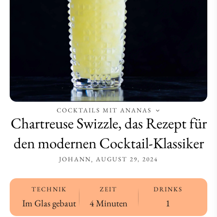
Cocktail-
Cocktail-
Klassiker
Klassiker
COCKTAILS MIT ANANAS
Chartreuse Swizzle, das Rezept für
den modernen Cocktail-Klassiker
JOHANN
AUGUST 29, 2024
TECHNIK
ZEIT
DRINKS
Im Glas gebaut
4 Minuten
1