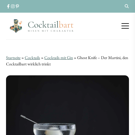
Ghost
Ghost
Startseite
»
Cocktails
»
Cocktails mit Gin
»
Ghost Knife – Der Martini, den
Knife
Cocktailbart wirklich trinkt
Knife
–
–
Der
Der
Martini,
Martini,
den
den
Cocktailbart
Cocktailbart