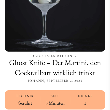
wirklich
wirklich
trinkt
trinkt
COCKTAILS MIT GIN
Ghost Knife – Der Martini, den
Cocktailbart wirklich trinkt
JOHANN
SEPTEMBER 2, 2024
TECHNIK
ZEIT
DRINKS
Gerührt
3 Minuten
1