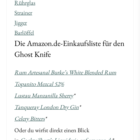
Rührglas
Strainer
Jigger
Barlöffel
Die Amazon.de-Einkaufsliste für den
Ghost Knife
Rum Artesanal Burke’s White Blended Rum
Topanito Mezcal 52%
Lustau Manzanilla Sherry
*
Tanqueray London Dry Gin
*
Celery Bitters
*
Oder du wirfst direkt einen Blick