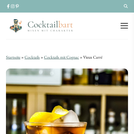
Vieux
Vieux
Startseite
»
Cocktails
»
Cocktails mit Cognac
»
Vieux Carré
Carré
Carré
|
|
Cocktail-
Cocktail-
Rezept
Rezept
mit
mit
Rye
Rye