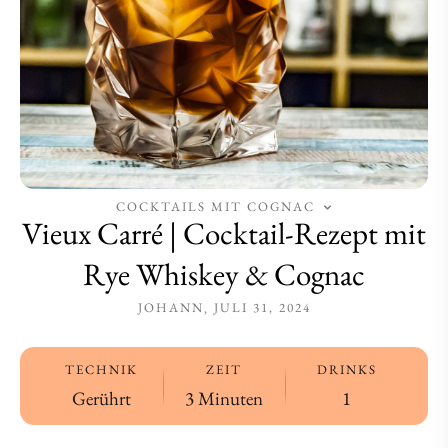
Whiskey
Whiskey
&
&
Cognac
Cognac
COCKTAILS MIT COGNAC
Vieux Carré | Cocktail-Rezept mit
Rye Whiskey & Cognac
JOHANN
JULI 31, 2024
TECHNIK
ZEIT
DRINKS
Gerührt
3 Minuten
1