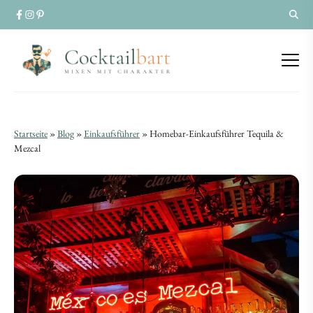
Homebar-
Homebar-
Startseite
»
Blog
»
Einkaufsführer
»
Homebar-Einkaufsführer Tequila &
Einkaufsführer
Mezcal
Einkaufsführer
Tequila
Tequila
&
&
Mezcal
Mezcal