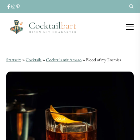
Blood
Blood
Startseite
»
Cocktails
»
Cocktails mit Amaro
»
Blood of my Enemies
of
of
my
my
Enemies
Enemies
|
|
Rum-
Rum-
Negroni-
Negroni-