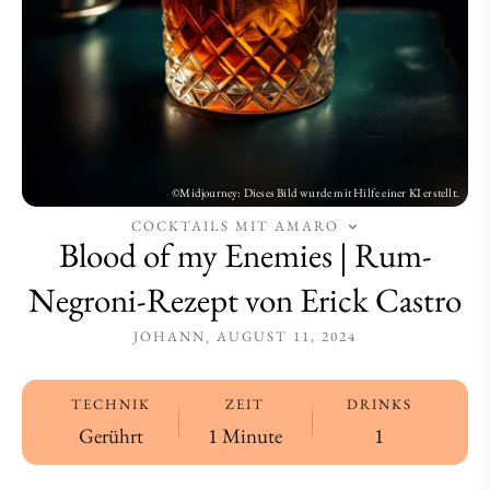
Rezept
Rezept
von
von
Erick
Erick
Castro
Castro
COCKTAILS MIT AMARO
Blood of my Enemies | Rum-
Negroni-Rezept von Erick Castro
JOHANN
AUGUST 11, 2024
TECHNIK
ZEIT
DRINKS
Gerührt
1 Minute
1