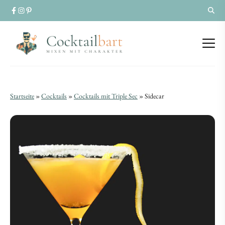
Sidecar
Sidecar
Startseite
»
Cocktails
»
Cocktails mit Triple Sec
»
Sidecar
|
|
Cocktail-
Cocktail-
Rezept
Rezept
für
für
den
den
Cognac-
Cognac-