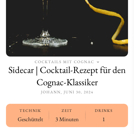
Klassiker
Klassiker
COCKTAILS MIT COGNAC
Sidecar | Cocktail-Rezept für den
Cognac-Klassiker
JOHANN
JUNI 30, 2024
TECHNIK
ZEIT
DRINKS
Geschüttelt
3 Minuten
1