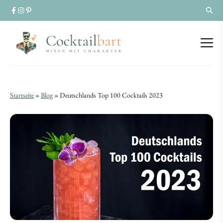
Deutschlands
Deutschlands
Startseite
»
Blog
»
Deutschlands Top 100 Cocktails 2023
Top
Top
100
100
Cocktails
Cocktails
2023
2023