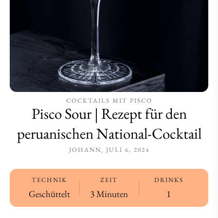
National-
National-
Cocktail
Cocktail
COCKTAILS MIT PISCO
Pisco Sour | Rezept für den
peruanischen National-Cocktail
JOHANN
JULI 6, 2024
TECHNIK
ZEIT
DRINKS
Geschüttelt
3 Minuten
1