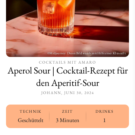
Aperitif-
Aperitif-
Sour
Sour
COCKTAILS MIT AMARO
Aperol Sour | Cocktail-Rezept für
den Aperitif-Sour
JOHANN
JUNI 30, 2024
TECHNIK
ZEIT
DRINKS
Geschüttelt
3 Minuten
1