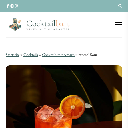
Aperol
Aperol
Startseite
»
Cocktails
»
Cocktails mit Amaro
»
Aperol Sour
Sour
Sour
|
|
Cocktail-
Cocktail-
Rezept
Rezept
für
für
den
den